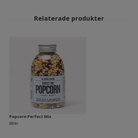
Popcorn Perfect Mix
Sa
89 kr
50