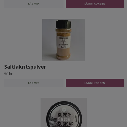
LÄS MER
Saltlakritspulver
50 kr
LÄS MER