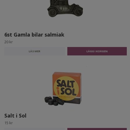
6st Gamla bilar salmiak
20 kr
LÄS MER
Salt i Sol
15 kr