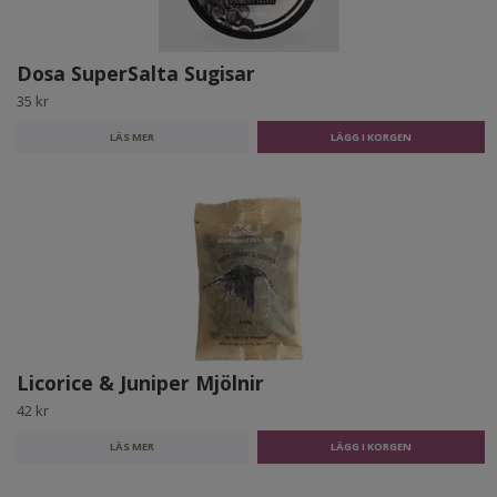
Dosa SuperSalta Sugisar
35 kr
LÄS MER
Licorice & Juniper Mjölnir
42 kr
LÄS MER