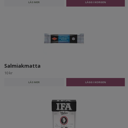
LÄS MER
Salmiakmatta
10 kr
LÄS MER