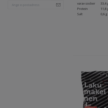
varav socker
33,4 
Protein
11,8 
Salt
0,6 g