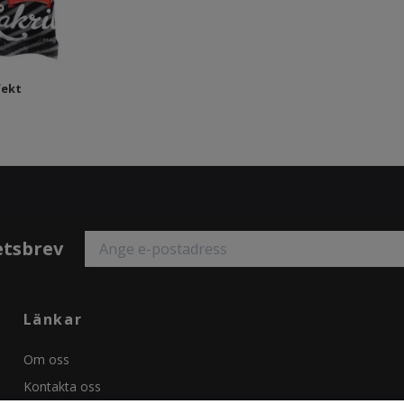
fekt
etsbrev
Länkar
Om oss
Kontakta oss