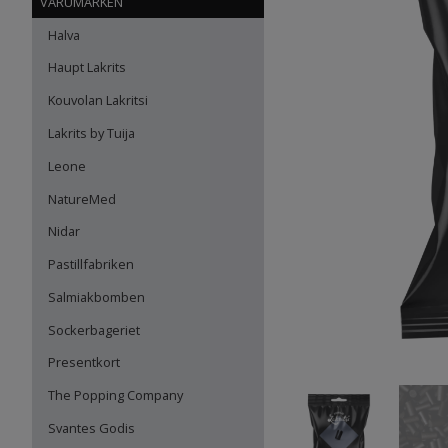
VARUMÄRKEN
Halva
Haupt Lakrits
Kouvolan Lakritsi
Lakrits by Tuija
Leone
NatureMed
Nidar
Pastillfabriken
Salmiakbomben
Sockerbageriet
Presentkort
The Popping Company
Svantes Godis