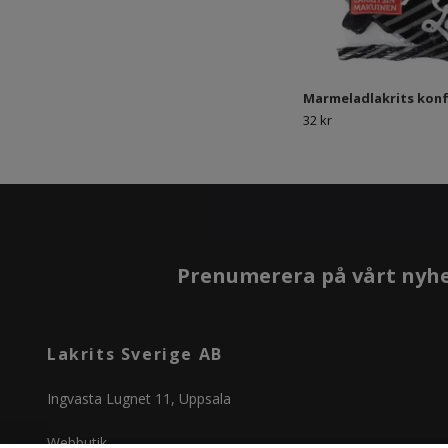
Marmeladlakrits kon
32 kr
Prenumerera på vårt nyh
Lakrits Sverige AB
Ingvasta Lugnet 11, Uppsala
Webbutik