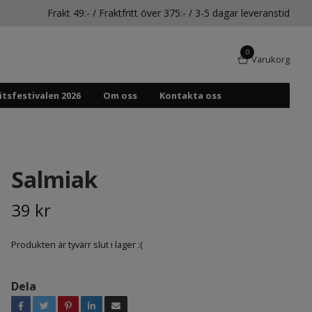
Frakt 49:- / Fraktfritt över 375:- / 3-5 dagar leveranstid
0
Varukorg
itsfestivalen 2026
Om oss
Kontakta oss
Salmiak
39 kr
Produkten är tyvärr slut i lager :(
Dela