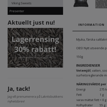
Viking Sweets
Presenter
Aktuellt just nu!
INFORMATION
Mjuka, färska saltlakri
OBS! Nytt utseende p
150g
INGREDIENSER
Vetemjöl
, vatten, s
surhetsreglerande me
NÄRINGSVÄRDE per 
Ja, tack!
Energi
275 k
Fett
1 g
Jag vill prenumerera på Lakritsbutikens
varav mättat fett
< 0 g
nyhetsbrev!
Kolhydrater
55 g