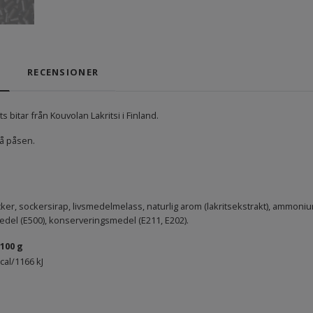
RECENSIONER
ts bitar från Kouvolan Lakritsi i Finland.
å påsen.
ocker, sockersirap, livsmedelmelass, naturlig arom (lakritsekstrakt), ammonium
del (E500), konserveringsmedel (E211, E202).
100 g
cal/1166 kJ