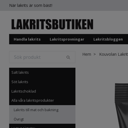
När lakrits är som bäst!
Handla lakrits
Lakritsprovningar
Lakritsbloggen
Hem
Kouvolan Lakrit
Salt lakrits
Söt lakrits
Lakritschoklad
Alla våra lakritsprodukter
Lakrits till mat och bakning
Övrigt