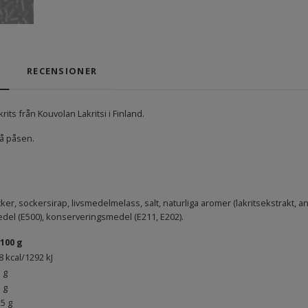
RECENSIONER
rits från Kouvolan Lakritsi i Finland.
å påsen.
cker, sockersirap, livsmedelmelass, salt, naturliga aromer (lakritsekstrakt, a
el (E500), konserveringsmedel (E211, E202).
100 g
8 kcal/1292 kJ
5 g
3 g
,5 g