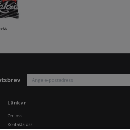
fekt
etsbrev
Länkar
Om oss
Kontakta oss