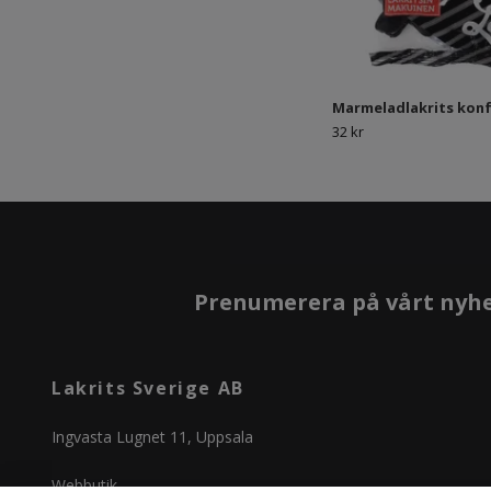
Marmeladlakrits kon
32 kr
Prenumerera på vårt nyh
Lakrits Sverige AB
Ingvasta Lugnet 11, Uppsala
Webbutik