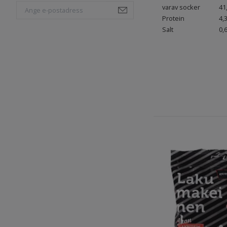
varav socker
41
Protein
4,
Salt
0,