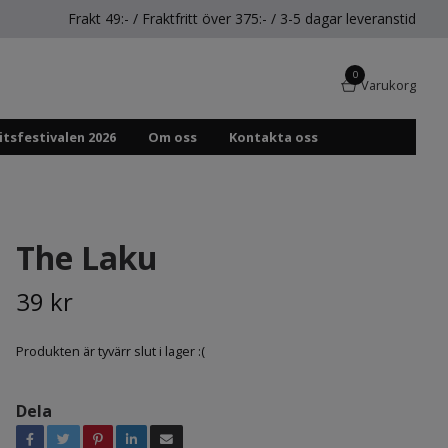
Frakt 49:- / Fraktfritt över 375:- / 3-5 dagar leveranstid
0
Varukorg
itsfestivalen 2026
Om oss
Kontakta oss
The Laku
39 kr
Produkten är tyvärr slut i lager :(
Dela