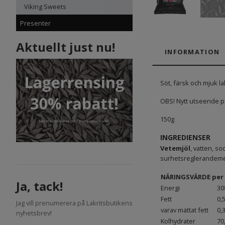
Viking Sweets
Presenter
Aktuellt just nu!
INFORMATION
Söt, färsk och mjuk lak
OBS! Nytt utseende p
150g
INGREDIENSER
Vetemjöl
, vatten, so
surhetsreglerandemed
NÄRINGSVÄRDE per 
Ja, tack!
Energi
30
Fett
0,
Jag vill prenumerera på Lakritsbutikens
varav mättat fett
0,
nyhetsbrev!
Kolhydrater
70