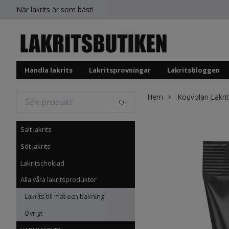
När lakrits är som bäst!
Handla lakrits
Lakritsprovningar
Lakritsbloggen
Hem
Kouvolan Lakrit
Salt lakrits
Söt lakrits
Lakritschoklad
Alla våra lakritsprodukter
Lakrits till mat och bakning
Övrigt