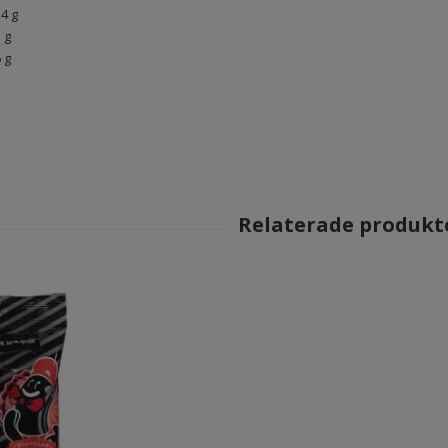
,4 g
3 g
6 g