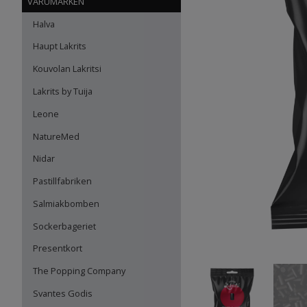
VARUMÄRKEN
Halva
Haupt Lakrits
Kouvolan Lakritsi
Lakrits by Tuija
Leone
NatureMed
Nidar
Pastillfabriken
Salmiakbomben
Sockerbageriet
Presentkort
The Popping Company
Svantes Godis