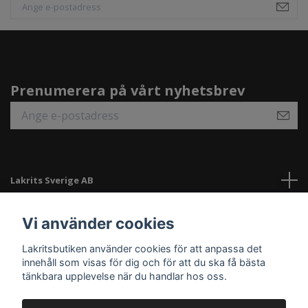
Prenumerera på vårt nyhetsbrev
Lakrits Sverige AB
Länkar
Vi använder cookies
Lakritsbutiken använder cookies för att anpassa det
Sociala medier
innehåll som visas för dig och för att du ska få bästa
tänkbara upplevelse när du handlar hos oss.