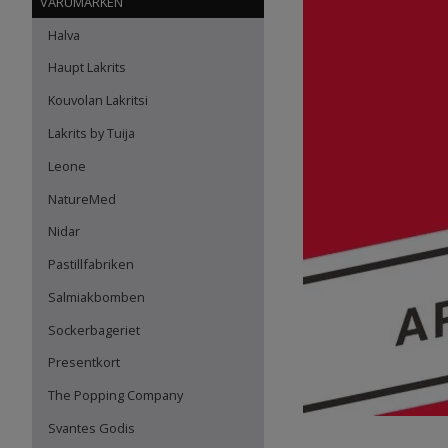
VARUMÄRKEN
Halva
Haupt Lakrits
Kouvolan Lakritsi
Lakrits by Tuija
Leone
NatureMed
Nidar
Pastillfabriken
Salmiakbomben
Sockerbageriet
Presentkort
The Popping Company
Svantes Godis