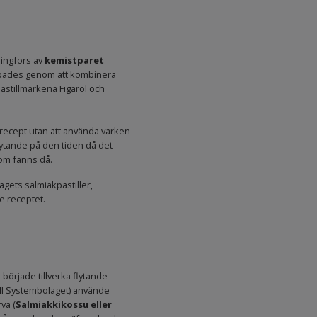
singfors av
kemistparet
pades genom att kombinera
tillmärkena Figarol och
akrecept utan att använda varken
rytande på den tiden då det
 som fanns då.
agets salmiakpastiller,
e receptet.
började tillverka flytande
ill Systembolaget) använde
va (
Salmiakkikossu eller