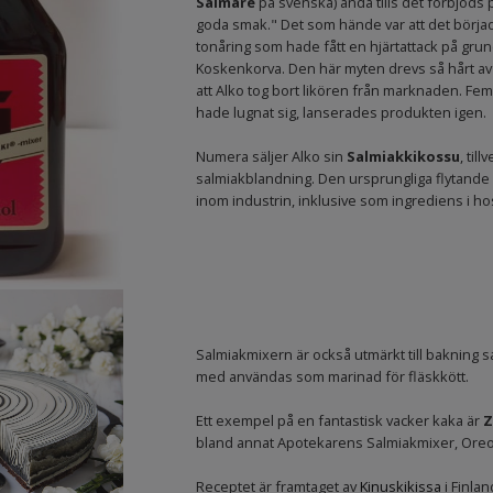
Salmare
på svenska) ända tills det förbjöds
goda smak." Det som hände var att det börjad
tonåring som hade fått en hjärtattack på grun
Koskenkorva. Den här myten drevs så hårt av 
att Alko tog bort likören från marknaden. Fe
hade lugnat sig, lanserades produkten igen.
Numera säljer Alko sin
Salmiakkikossu
, til
salmiakblandning. Den ursprungliga flytande
inom industrin, inklusive som ingrediens i ho
Salmiakmixern är också utmärkt till bakning sa
med användas som marinad för fläskkött.
Ett exempel på en fantastisk vacker kaka är
Z
bland annat Apotekarens Salmiakmixer, Oreo 
Receptet är framtaget av
Kinuskikissa
i Finla