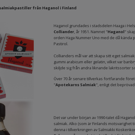
salmiakpastiller från Haganol i Finland
Haganol grundades i stadsdelen Haaga i Hel
Colliander
, år 1951. Namnet "
Haganol
" ska
orden Haga Nummer Uno med de då kända pas
Pastirol.
Collianders mål var att skapa sitt eget salmi
gummi arabicum eller gelatin, vilket var banb
skiljde sig från andra liknande lakritssorter
Över 70 år senare tillverkas fortfarande föret
"
Apotekarns Salmiak
", enligt det beprövad
Det var under början av 1990-talet då Haganol 
salmiak. Alko (som är Finlands motsvarighet t
denna i tillverkningen av Salmiakki Koskenkor