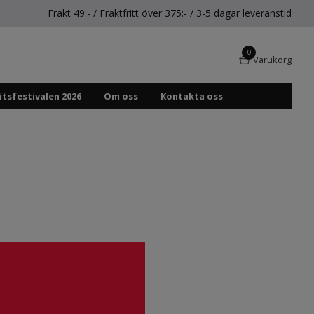
Frakt 49:- / Fraktfritt över 375:- / 3-5 dagar leveranstid
0
Varukorg
itsfestivalen 2026
Om oss
Kontakta oss