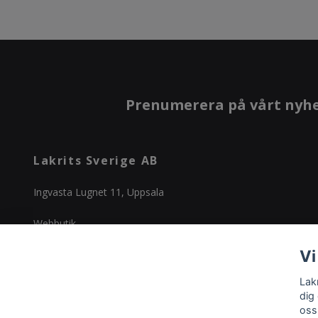
Prenumerera på vårt nyh
Lakrits Sverige AB
Ingvasta Lugnet 11, Uppsala
Webbutik
Vi
Org nr 5569030892
Telefon: 0738-44 02 04
Lak
E-post:
info@lakritsbutiken.se
dig
oss