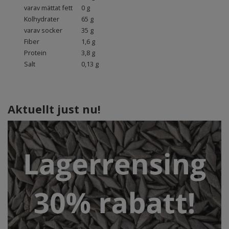
varav mättat fett
0 g
Kolhydrater
65 g
varav socker
35 g
Fiber
1,6 g
Protein
3,8 g
Salt
0,13 g
Aktuellt just nu!