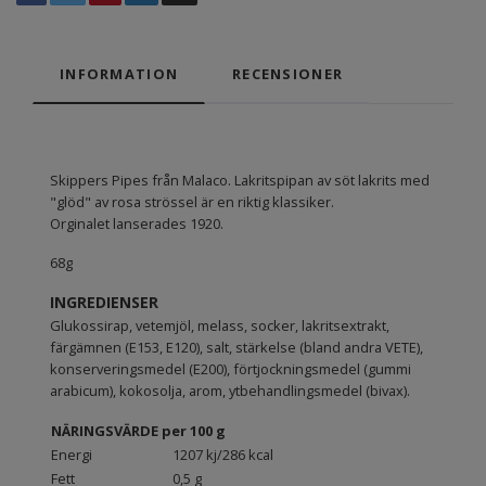
INFORMATION
RECENSIONER
Skippers Pipes från Malaco. Lakritspipan av söt lakrits med
"glöd" av rosa strössel är en riktig klassiker.
Orginalet lanserades 1920.
68g
INGREDIENSER
Glukossirap, vetemjöl, melass, socker, lakritsextrakt,
färgämnen (E153, E120), salt, stärkelse (bland andra VETE),
konserveringsmedel (E200), förtjockningsmedel (gummi
arabicum), kokosolja, arom, ytbehandlingsmedel (bivax).
NÄRINGSVÄRDE per 100 g
Energi
1207 kj/286 kcal
Fett
0,5 g