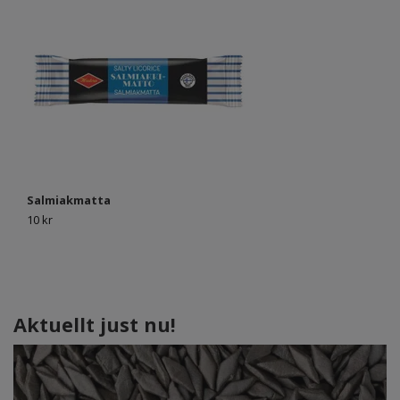
Salmiakmatta
La
10 kr
10
Aktuellt just nu!