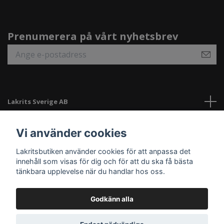
Prenumerera på vårt nyhetsbrev
Lakrits Sverige AB
Länkar
Vi använder cookies
Lakritsbutiken använder cookies för att anpassa det
Sociala medier
innehåll som visas för dig och för att du ska få bästa
tänkbara upplevelse när du handlar hos oss.
Godkänn alla
© 2026 Lakritsbutiken