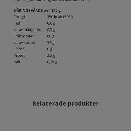
NÄRINGSVÄRDE per 100 g
Energi
350 kcal/1505 kJ
Fett
0,6 g
varav mättat fett
0,3 g
Kolhydrater
80 g
varav socker
57 g
Fibrer
0 g
Protein
2,5 g
Salt
0,15 g