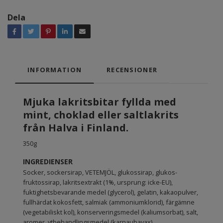
Dela
INFORMATION
RECENSIONER
Mjuka lakritsbitar fyllda med
mint, choklad eller saltlakrits
från Halva i Finland.
350g
INGREDIENSER
Socker, sockersirap, VETEMJÖL, glukossirap, glukos-
fruktossirap, lakritsextrakt (1%, ursprung: icke-EU),
fuktighetsbevarande medel (glycerol), gelatin, kakaopulver,
fullhärdat kokosfett, salmiak (ammoniumklorid), färgämne
(vegetabiliskt kol), konserveringsmedel (kaliumsorbat), salt,
aromer, ytbehandlingsmedel (karnaubavax).