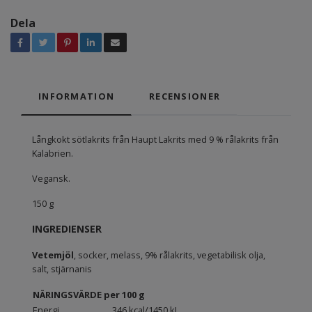
Dela
INFORMATION
RECENSIONER
Långkokt sötlakrits från Haupt Lakrits med 9 % rålakrits från
Kalabrien.
Vegansk.
150 g
INGREDIENSER
Vetemjöl
, socker, melass, 9% rålakrits, vegetabilisk olja,
salt, stjärnanis
NÄRINGSVÄRDE per 100 g
Energi
346 kcal/1450 kJ