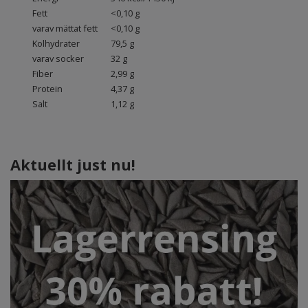
Fett
<0,10 g
varav mättat fett
<0,10 g
Kolhydrater
79,5 g
varav socker
32 g
Fiber
2,99 g
Protein
4,37 g
Salt
1,12 g
Aktuellt just nu!