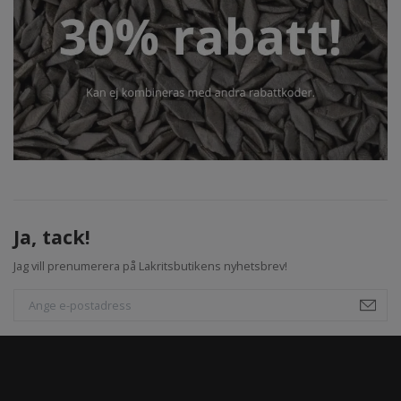
Ja, tack!
Jag vill prenumerera på Lakritsbutikens nyhetsbrev!