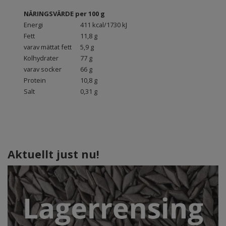
NÄRINGSVÄRDE per 100 g
Energi
411 kcal/1730 kJ
Fett
11,8 g
varav mättat fett
5,9 g
Kolhydrater
77 g
varav socker
66 g
Protein
10,8 g
Salt
0,31 g
Aktuellt just nu!