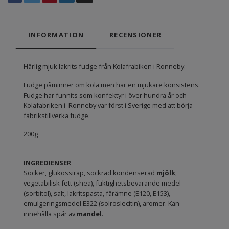
INFORMATION
RECENSIONER
Härlig mjuk lakrits fudge från Kolafrabiken i Ronneby.
Fudge påminner om kola men har en mjukare konsistens.
Fudge har funnits som konfektyr i över hundra år och
Kolafabriken i Ronneby var först i Sverige med att börja
fabrikstillverka fudge.
200g
INGREDIENSER
Socker, glukossirap, sockrad kondenserad
mjölk
,
vegetabilisk fett (shea), fuktighetsbevarande medel
(sorbitol), salt, lakritspasta, färämne (E120, E153),
emulgeringsmedel E322 (solroslecitin), aromer. Kan
innehålla spår av
mandel
.