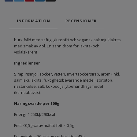
INFORMATION
RECENSIONER
burk fylld med saftig, glutenfri och vegansk salt mjuklakrits
med smak av viol. En sann dröm för lakrits- och
violälskaren!
Ingredienser
Sirap, rismjöl, socker, vatten, invertsockersirap, arom (inkl.
salmiak), lakrits, fuktighetsbevarande medel (sorbitol),
risstärkelse, salt, kokosolja, ytbehandlingsmedel
(karnaubavax).
Näringsvärde per 100g
Energi: 1 250kJ/290kcal
Fett: <0,5g varav mättat fett: <0,5g
Kolhydrater: 70g varav sockerarter: 45g